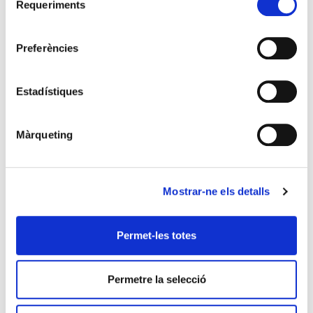
electrònicaNormativa legalCaracterístiques i
Requeriments
de
tipusFuncionalitats i serveis CONTROL
consentiment
HORARIObligatorietat sistema control horari
Preferències
empresesSolucions electròniques disponiblesExemple
pràctic d’una […]
Estadístiques
L’impacte del Reempresa a
Lleida ha estat de prop nou
Màrqueting
milions d’inversió induïda en
tretze anys
Mostrar-ne els detalls
Permet-les totes
Permetre la selecció