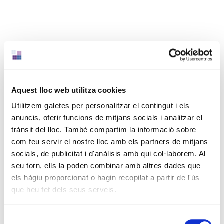
Aquest lloc web utilitza cookies
Utilitzem galetes per personalitzar el contingut i els
anuncis, oferir funcions de mitjans socials i analitzar el
trànsit del lloc. També compartim la informació sobre
com feu servir el nostre lloc amb els partners de mitjans
socials, de publicitat i d'anàlisis amb qui col·laborem. Al
Ens complau convidar-vos a la pròxima Jornada de
seu torn, ells la poden combinar amb altres dades que
Networking Foment Acelera Pyme, que exposarà tot el
els hàgiu proporcionat o hagin recopilat a partir de l'ús
que necessites saber sobre les solucions per a la teva
que heu fet dels seus serveis.
empresa: Facturació electrònica i el control horari.
PROGRAMA: FACTURA ELECTRÒNICAQuè és la factura
Selecció