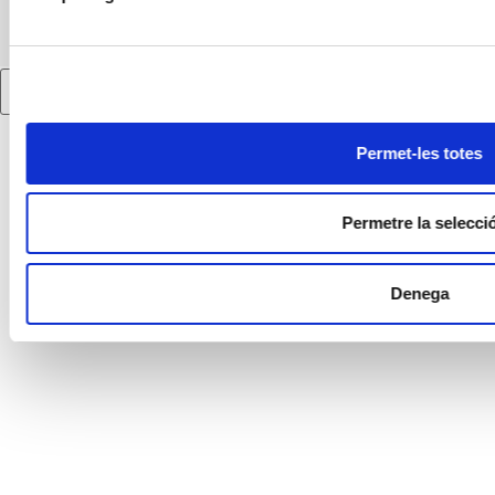
MATERIALS DE COBRIMENT
Cercador
Permet-les totes
Permetre la selecci
Denega