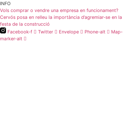
Vés
INFO
al
Vols comprar o vendre una empresa en funcionament?
contingut
Cervós posa en relleu la importància d’agremiar-se en la
festa de la construcció
Facebook-f
Twitter
Envelope
Phone-alt
Map-
marker-alt