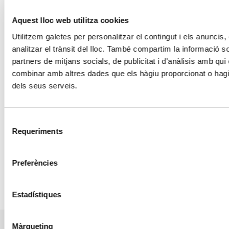
Aquest lloc web utilitza cookies
Utilitzem galetes per personalitzar el contingut i els anuncis, 
analitzar el trànsit del lloc. També compartim la informació s
partners de mitjans socials, de publicitat i d'anàlisis amb qui
combinar amb altres dades que els hàgiu proporcionat o hagin 
dels seus serveis.
Selecció
Requeriments
de
consentiment
Preferències
Estadístiques
PRL PER A TREBALLS DE COL·LOCACIÓ DE
Màrqueting