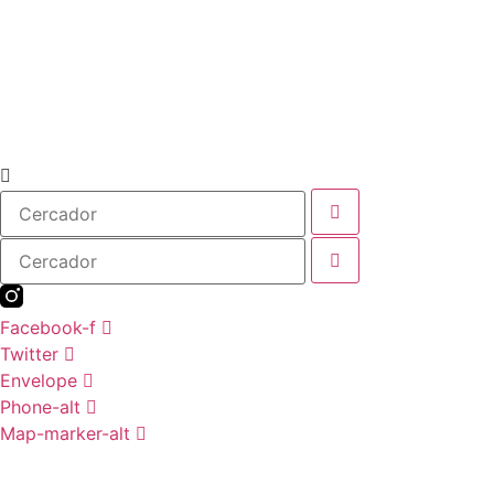
Cercador
Cercador
Facebook-f
Twitter
Envelope
Phone-alt
Map-marker-alt