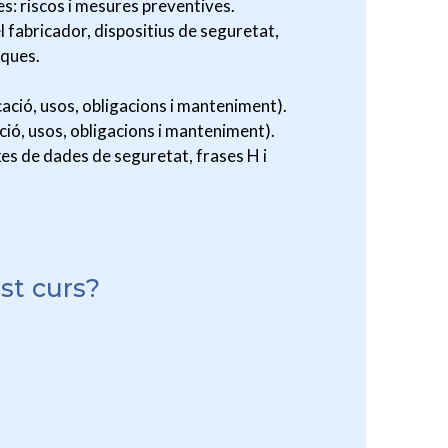
nes: riscos i mesures preventives.
 fabricador, dispositius de seguretat,
iques.
ocació, usos, obligacions i manteniment).
ació, usos, obligacions i manteniment).
xes de dades de seguretat, frases H i
st curs?