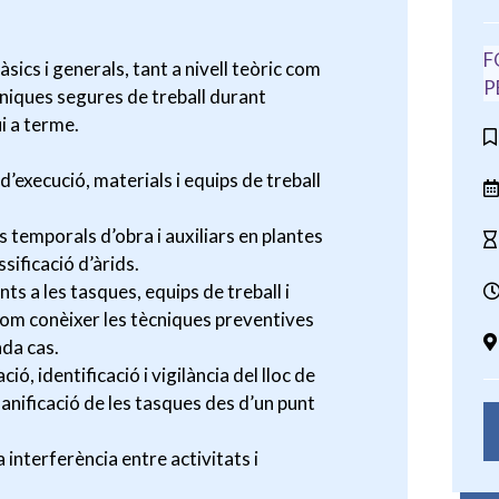
F
ics i generals, tant a nivell teòric com
P
ècniques segures de treball durant
i a terme.
 d’execució, materials i equips de treball
ns temporals d’obra i auxiliars en plantes
sificació d’àrids.
nts a les tasques, equips de treball i
 com conèixer les tècniques preventives
ada cas.
ió, identificació i vigilància del lloc de
 planificació de les tasques des d’un punt
a interferència entre activitats i