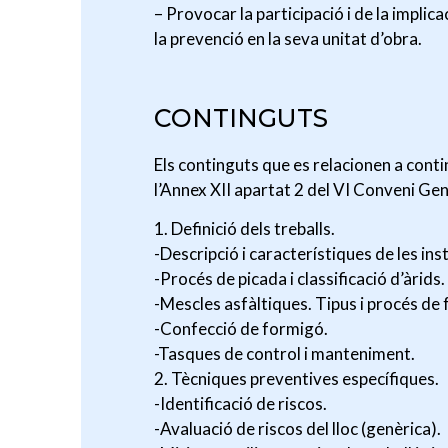
– Provocar la participació i de la implica
la prevenció en la seva unitat d’obra.
CONTINGUTS
Els continguts que es relacionen a contin
l’Annex XII apartat 2 del VI Conveni Gen
1. Definició dels treballs.
-Descripció i característiques de les inst
-Procés de picada i classificació d’àrids.
-Mescles asfàltiques. Tipus i procés de 
-Confecció de formigó.
-Tasques de control i manteniment.
2. Tècniques preventives específiques.
-Identificació de riscos.
-Avaluació de riscos del lloc (genèrica).