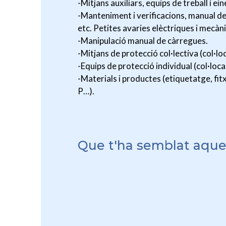
-Mitjans auxiliars, equips de treball i ei
-Manteniment i verificacions, manual del
etc. Petites avaries elèctriques i mecàn
-Manipulació manual de càrregues.
-Mitjans de protecció col·lectiva (col·l
-Equips de protecció individual (col·loc
-Materials i productes (etiquetatge, fit
P…).
Que t'ha semblat aque