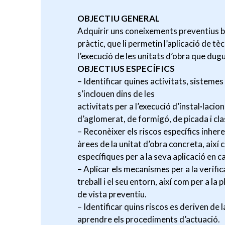
OBJECTIU GENERAL
Adquirir uns coneixements preventius bàs
pràctic, que li permetin l’aplicació de t
l’execució de les unitats d’obra que dugu
OBJECTIUS ESPECÍFICS
– Identificar quines activitats, sistemes
s’inclouen dins de les
activitats per a l’execució d’instal·lacio
d’aglomerat, de formigó, de picada i clas
– Reconèixer els riscos específics inhere
àrees de la unitat d’obra concreta, així
específiques per a la seva aplicació en c
– Aplicar els mecanismes per a la verificac
treball i el seu entorn, així com per a la
de vista preventiu.
– Identificar quins riscos es deriven de l
aprendre els procediments d’actuació.