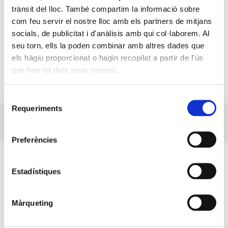
trànsit del lloc. També compartim la informació sobre
com feu servir el nostre lloc amb els partners de mitjans
socials, de publicitat i d'anàlisis amb qui col·laborem. Al
seu torn, ells la poden combinar amb altres dades que
els hàgiu proporcionat o hagin recopilat a partir de l'ús
que heu fet dels seus serveis.
Selecció
Requeriments
de
CONNEXIONS II
consentiment
Preferències
Estadístiques
Màrqueting