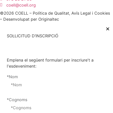
coell@coell.org
©2026 COELL –
Política de Qualitat
,
Avís Legal
i
Cookies
– Desenvolupat per
Originaltec
SOL·LICITUD D’INSCRIPCIÓ
Emplena el següent formulari per inscriure't a
l'esdeveniment:
*Nom
*Cognoms