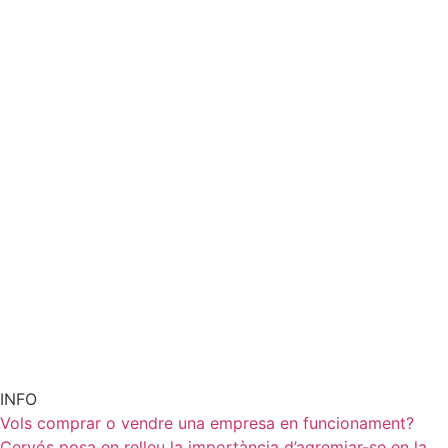
INFO
Vols comprar o vendre una empresa en funcionament?
Cervós posa en relleu la importància d’agremiar-se en la