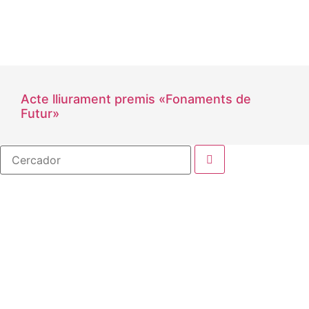
Acte lliurament premis «Fonaments de
Futur»
Cercador