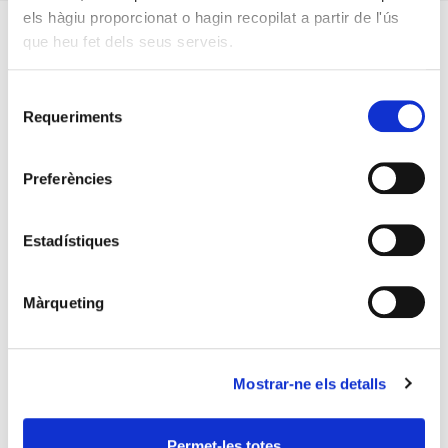
els hàgiu proporcionat o hagin recopilat a partir de l'ús
que heu fet dels seus serveis.
Selecció
Requeriments
de
consentiment
Preferències
Estadístiques
Màrqueting
Mostrar-ne els detalls
Permet-les totes