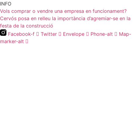
Vés
INFO
al
Vols comprar o vendre una empresa en funcionament?
contingut
Cervós posa en relleu la importància d’agremiar-se en la
festa de la construcció
Facebook-f
Twitter
Envelope
Phone-alt
Map-
marker-alt