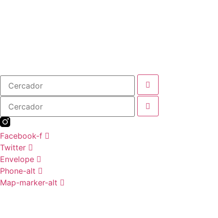
Cercador
Cercador
Facebook-f
Twitter
Envelope
Phone-alt
Map-marker-alt