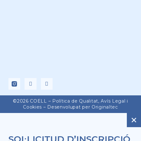
©2026 COELL –
Política de Qualitat
,
Avís Legal
i
Cookies
– Desenvolupat per
Originaltec
SOL·LICITUD D’INSCRIPCIÓ