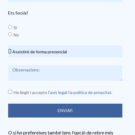
Ets Soci/a?
Si
No
He llegit i accepto
l'avís legal
i la
política de privacitat
.
ENVIAR
O si ho prefereixes també tens l'opció de rebre més