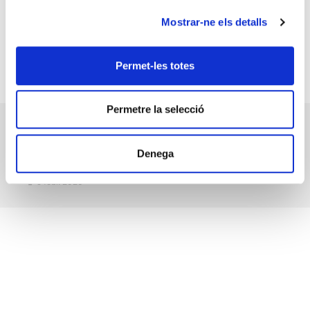
Mostrar-ne els detalls
Permet-les totes
Permetre la selecció
AGRISEC celebra el tradicional esmorzar de
germanor per la Mare de Déu de la
Denega
Candelera
•
9 febr. 2026