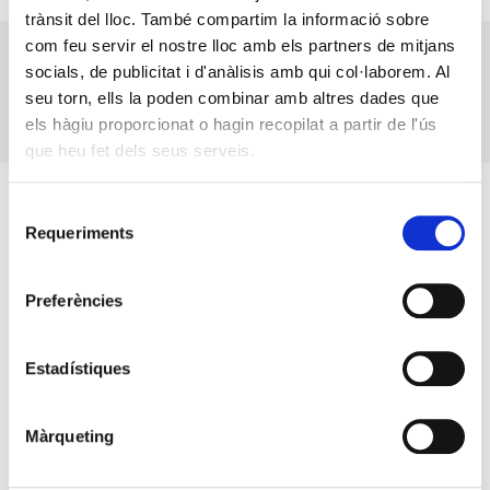
trànsit del lloc. També compartim la informació sobre
com feu servir el nostre lloc amb els partners de mitjans
Foment i COELL diuen prou a l’oblit
socials, de publicitat i d'anàlisis amb qui col·laborem. Al
governamental del territori
seu torn, ells la poden combinar amb altres dades que
•
23 maig 2022
els hàgiu proporcionat o hagin recopilat a partir de l'ús
que heu fet dels seus serveis.
Selecció
Requeriments
de
consentiment
Preferències
Estadístiques
Màrqueting