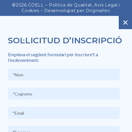
©2026 COELL –
Política de Qualitat
,
Avís Legal
i
Cookies
– Desenvolupat per
Originaltec
SOL·LICITUD D’INSCRIPCIÓ
Emplena el següent formulari per inscriure't a
l'esdeveniment: