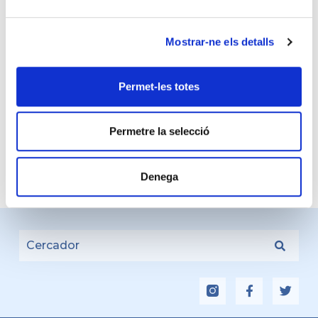
Mostrar-ne els detalls
Jornada: Solucions per a la teva
Permet-les totes
empresa: Facturació electrònica i el
control horari
Permetre la selecció
3 març 2025
•
Denega