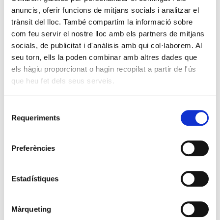
anuncis, oferir funcions de mitjans socials i analitzar el
trànsit del lloc. També compartim la informació sobre
com feu servir el nostre lloc amb els partners de mitjans
socials, de publicitat i d'anàlisis amb qui col·laborem. Al
seu torn, ells la poden combinar amb altres dades que
L’impacte del Reempresa a Lleida ha
els hàgiu proporcionat o hagin recopilat a partir de l'ús
estat de prop nou milions d’inversió
que heu fet dels seus serveis.
induïda en tretze anys
18 des. 2024
•
Selecció
Requeriments
de
consentiment
Preferències
Estadístiques
Màrqueting