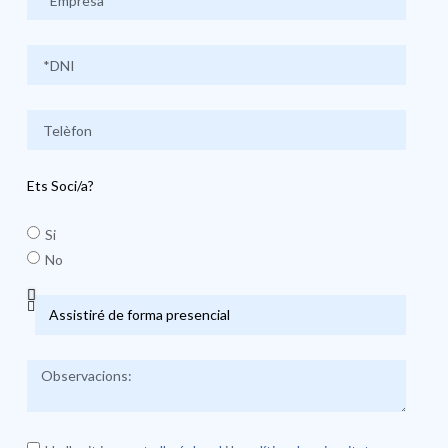
Ets Soci/a?
Si
No